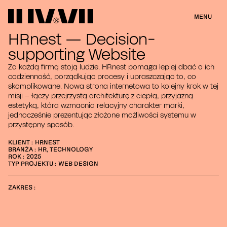
MENU
HRnest — Decision-
supporting Website
Za każdą firmą stoją ludzie. HRnest pomaga lepiej dbać o ich
codzienność, porządkując procesy i upraszczając to, co
skomplikowane. Nowa strona internetowa to kolejny krok w tej
misji – łączy przejrzystą architekturę z ciepłą, przyjazną
estetyką, która wzmacnia relacyjny charakter marki,
jednocześnie prezentując złożone możliwości systemu w
przystępny sposób.
KLIENT :
HRNEST
BRANŻA :
HR, TECHNOLOGY
ROK :
2025
TYP PROJEKTU :
WEB DESIGN
ZAKRES :