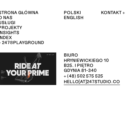
STRONA GŁÓWNA
POLSKI
KONTAKT +
O NAS
ENGLISH
USŁUGI
PROJEKTY
INSIGHTS
INDEX
247®PLAYGROUND
BIURO
HRYNIEWICKIEGO 10 
B25. I PIĘTRO
GDYNIA 81-340
+ (48) 502 575 525
HELLO[AT]247STUDIO.CO