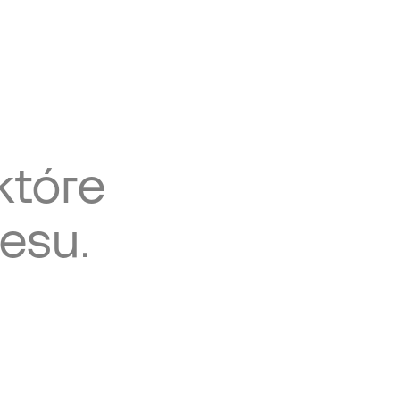
które
esu.