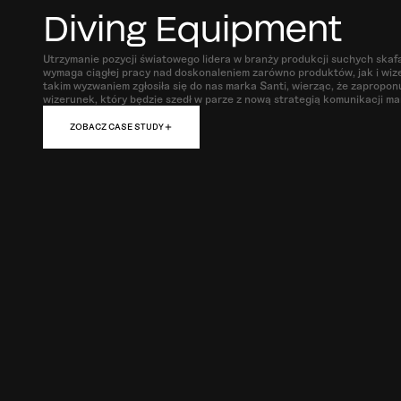
Diving Equipment
Utrzymanie pozycji światowego lidera w branży produkcji suchych sk
wymaga ciągłej pracy nad doskonaleniem zarówno produktów, jak i wiz
takim wyzwaniem zgłosiła się do nas marka Santi, wierząc, że zapropo
wizerunek, który będzie szedł w parze z nową strategią komunikacji ma
ZOBACZ CASE STUDY