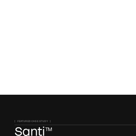
[ FEATURED CASE STUDY ]
Santi™