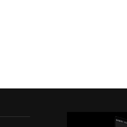
↓
↓
↓
↓
↓
↓