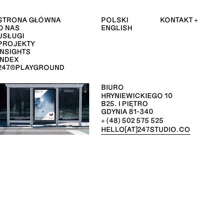
STRONA GŁÓWNA
POLSKI
KONTAKT +
O NAS
ENGLISH
USŁUGI
PROJEKTY
INSIGHTS
INDEX
247®PLAYGROUND
BIURO
HRYNIEWICKIEGO 10 
B25. I PIĘTRO
GDYNIA 81-340
+ (48) 502 575 525
HELLO[AT]247STUDIO.CO