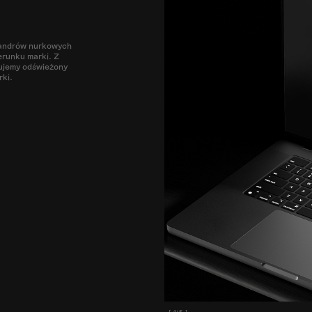
afandrów nurkowych
erunku marki. Z
nujemy odświeżony
rki.