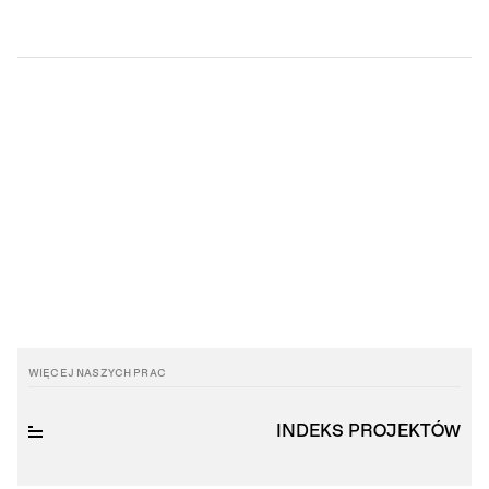
05
.
06
.
2025
PROCESY BIZNESOWE
Feedback, który działa – czyli jak mówić, żeby być
zrozumianym (i zbudować świetny branding)?
ZOBACZ ARTYKUŁ +
WIĘCEJ NASZYCH PRAC
INDEKS PROJEKTÓW